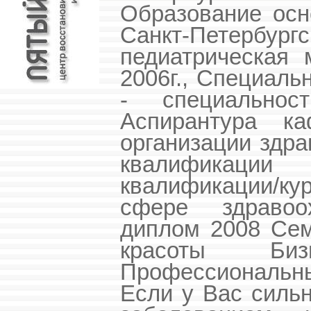
Образование осн
Санкт-Петер
педиатрическая
2006г., Специаль
- специальнос
Аспирантура к
организации здр
квалификации 
квалификации/ку
сфере здравоох
диплом 2008 Сем
красоты Биз
Профессиональный
Если у Вас силь