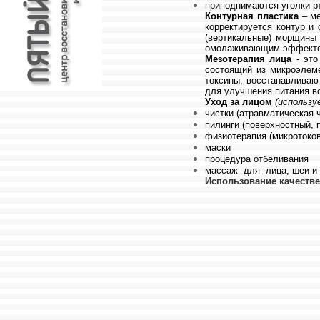
приподнимаются уголки р
Контурная пластика
– ме
корректируется контур и
(вертикальные) морщины 
омолаживающим эффектом,
Мезотерапия лица
- это
состоящий из микроэлеме
токсины, восстанавливаю
для улучшения питания во
Уход за лицом
(использу
чистки (атравматическая 
пилинги (поверхностный, 
физиотерапия (микротоков
маски
процедура отбеливания
массаж для лица, шеи и 
Использование качестве