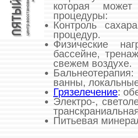
которая може
процедуры:
Контроль сахар
процедур.
Физические на
бассейне, трена
свежем воздухе.
Бальнеотерапия:
ванны, локальные
Грязелечение
: об
Электро-, светол
транскраниальная
Питьевая минера