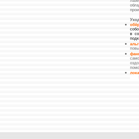
лазе
обла
прои
Ухо
обё
собо
в со
подк
аль
повы
фан
сам
оздо
помо
л
о
к
Исп