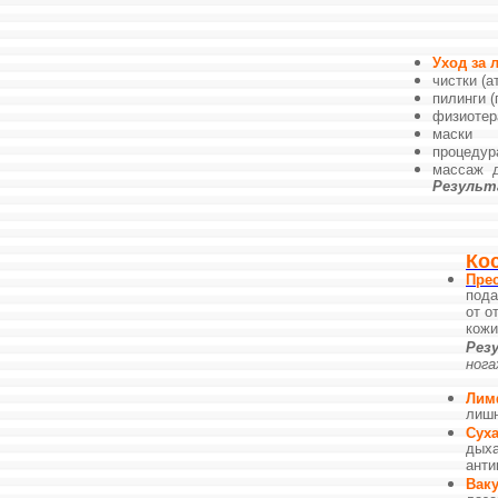
Уход за
чистки (а
пилинги 
физиотера
маски
процедур
массаж д
Результ
Ко
Пре
пода
от о
кожи
Рез
нога
Лим
лишн
Суха
дых
анти
Вак