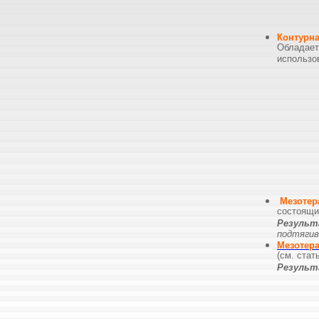
Контурн
Обладае
использов
Мезотер
состоящи
Резул
ьт
подтяги
Мезо
тер
(см. ста
Резуль