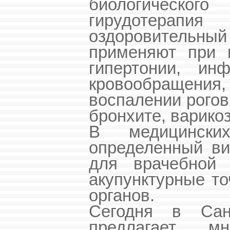
биологическо
гирудотерапия
оздоровительный
применяют при м
гипертонии, инф
кровообращения
воспалении рогов
бронхите, варико
В медицински
определенный ви
для врачебной 
акупунктурные то
органов.
Сегодня в Санк
предлагает м