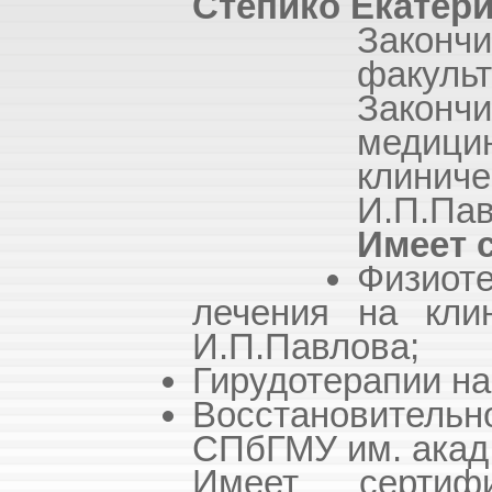
Степико Екатер
Закончи
факульт
Законч
медици
клини
И.П.Пав
Имеет 
Физио
лечения на кли
И.П.Павлова;
Гирудотерапии на
Восстановительн
СПбГМУ им. акад
Имеет сертифи