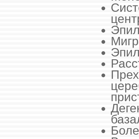
Сист
цент
Эпил
Мигр
Эпил
Расс
Пре
цер
прис
Дег
база
Боле