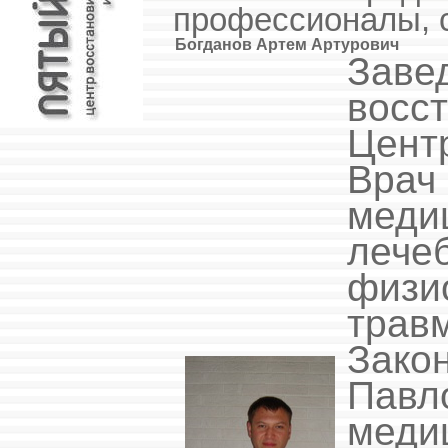
профессионалы, с
Богданов Артем Артурович
Зав
вос
Цент
Вра
меди
леч
физ
травм
Зако
Павл
меди