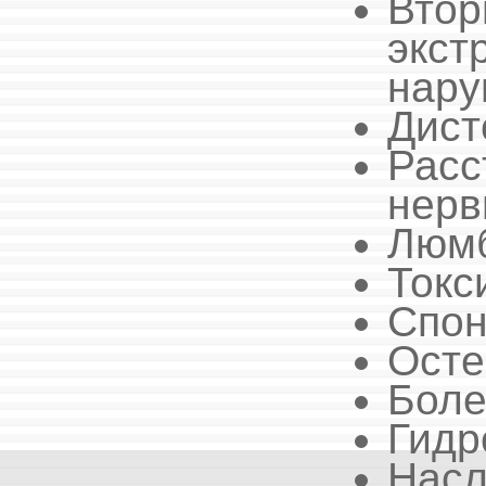
Вто
экст
нару
Дист
Рас
нерв
Люмб
Токс
Спон
Осте
Боле
Гидр
Насл