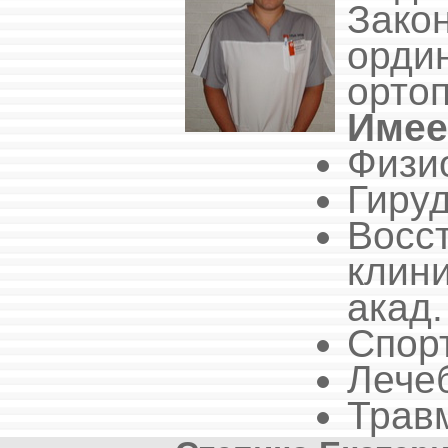
Зак
орди
орто
Имее
Физи
Гиру
Восс
клин
акад.
Спор
Лече
Трав