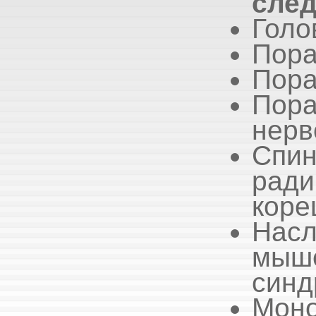
сле
Голо
Пора
Пора
Пор
нерв
Сп
ради
коре
Нас
мыше
син
Моно