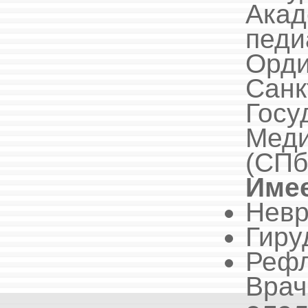
Ак
педи
Орд
Санк
Госу
Ме
(СПб
Имее
Невр
Гиру
Рефл
Вр