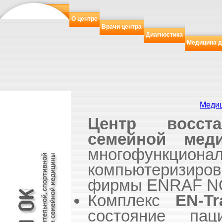
О центре
Врачи центра
Диагностика
Медицина д
Медиц
Центр восста
семейной мед
многофункци
компьютеризир
фирмы ENRAF NO
Комплекс
EN-Tr
состояние пац