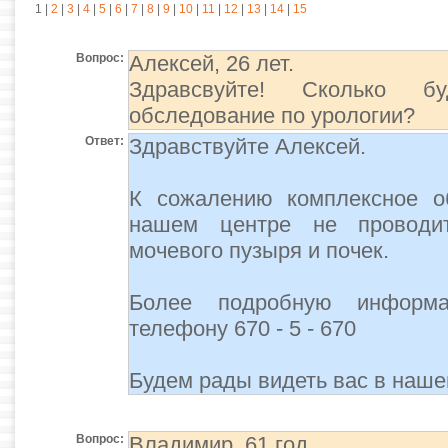
1
|
2
|
3
|
4
|
5
|
6
|
7
|
8
|
9
|
10
|
11
|
12
|
13
|
14
|
15
Вопрос:
Алексей, 26 лет.
Здравсвуйте! Сколько бу
обследование по урологии?
Ответ:
Здравствуйте Алексей.
К сожалению комплексное о
нашем центре не проводи
мочевого пузыря и почек.
Более подробную информ
телефону 670 - 5 - 670
Будем рады видеть вас в наше
Вопрос:
Владимир, 61 год.