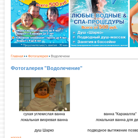
Главная
Фотогалерея
Водолечени
Фотогалерея "Водолечение"
сухая углекислая ванна
ванна "Каракалла"
локальная вихревая ванна
локальная ванна для д
душ Шарко
подводное вытяжение позв
назад